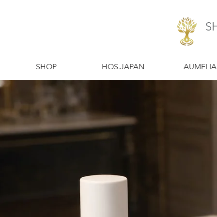
S
​SHOP
​HOS.JAPAN
​AUMELIA