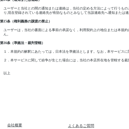
ユーザーと当社との間の通知または連絡は，当社の定める方法によって行うものと
り,現在登録されている連絡先が有効なものとみなして当該連絡先へ通知または連絡
第15条（権利義務の譲渡の禁止）
ユーザーは，当社の書面による事前の承諾なく，利用契約上の地位または本規約
ん。
第16条（準拠法・裁判管轄）
１．本規約の解釈にあたっては，日本法を準拠法とします。なお，本サービスに
２．本サービスに関して紛争が生じた場合には，当社の本店所在地を管轄する裁
以上
​会社概要
​よくあるご質問