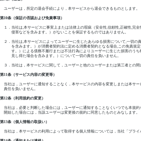
ユーザーは，所定の退会手続により，本サービスから退会できるものとします。
第10条（保証の否認および免責事項）
１．当社は,本サービスに事実上または法律上の瑕疵（安全性,信頼性,正確性,完全性
侵害などを含みます。）がないことを保証するものではありません。
２．当社は,本サービスによってユーザーに生じたあらゆる損害について,一切の
を含みます。）が消費者契約法に定める消費者契約となる場合,この免責規定は適
す。）による債務不履行または不法行為によりユーザーに生じた損害のうち特別
見し得た場合を含みます。）について一切の責任を負いません。
３．当社は，本サービスに関して，ユーザーと他のユーザーまたは第三者との間
第11条（サービス内容の変更等）
当社は，ユーザーに通知することなく，本サービスの内容を変更しまたは本サー
責任を負いません。
第12条（利用規約の変更）
当社は，必要と判断した場合には，ユーザーに通知することなくいつでも本規約
開始した場合には，当該ユーザーは変更後の規約に同意したものとみなします。
第13条（個人情報の取扱い）
当社は，本サービスの利用によって取得する個人情報については，当社「プライ
第14条（通知または連絡）