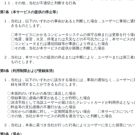
１１．その他，当社が不適切と判断する行為
第7条（本サービスの提供の停止等）
１．当社は，以下のいずれかの事由があると判断した場合，ユーザーに事前に通
きるものとします。
〇本サービスにかかるコンピュータシステムの保守点検または更新を行う場
〇地震，落雷，火災，停電または天災などの不可抗力により，本サービスの提
〇コンピュータまたは通信回線等が事故により停止した場合
〇その他，当社が本サービスの提供が困難と判断した場合
２．当社は，本サービスの提供の停止または中断により，ユーザーまたは第三者
ものとします。
第8条（利用制限および登録抹消）
１．当社は，以下のいずれかに該当する場合には，事前の通知なく，ユーザーに
録を抹消することができるものとします。
〇本規約のいずれかの条項に違反した場合
〇登録事項に虚偽の事実があることが判明した場合
〇決済手段として当該ユーザーが届け出たクレジットカードが利用停止となっ
〇料金等の支払債務の不履行があった場合
〇当社からの連絡に対し，一定期間返答がない場合 〇本サービスについて，
〇その他，当社が本サービスの利用を適当でないと判断した場合
２．当社は，本条に基づき当社が行った行為によりユーザーに生じた損害につい
第9条（退会）