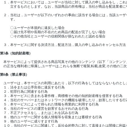
１．本サービスにおいては，ユーザーが当社に対して購入の申し込みをし，これ
立するものとします。なお，当該商品の所有権は，当社が商品を配送業者に引
２．当社は，ユーザーが以下のいずれかの事由に該当する場合には，当該ユーザ
す。
〇ユーザーが本規約に違反した場合
〇届け先不明や長期の不在のため商品の配送が完了しない場合
〇その他当社とユーザーの信頼関係が損なわれたと認める場合
３．本サービスに関する決済方法，配送方法，購入の申し込みのキャンセル方法
第5条（知的財産権）
本サービスによって提供される商品写真その他のコンテンツ（以下「コンテンツ」
の正当な権利者に帰属し,ユーザーは,これらを無断で複製,転載,改変,その他の二
第6条（禁止事項）
ユーザーは，本サービスの利用にあたり，以下の行為をしてはならないものとし
１．法令または公序良俗に違反する行為
２．犯罪行為に関連する行為
３．本サービスに含まれる著作権，商標権その他の知的財産権を侵害する行為
４．当社のサーバーまたはネットワークの機能を破壊したり，妨害したりする行
５．本サービスによって得られた情報を商業的に利用する行為
６．当社のサービスの運営を妨害するおそれのある行為
７．不正アクセスをし，またはこれを試みる行為
８．他のユーザーに関する個人情報等を収集または蓄積する行為
９．他のユーザーに成りすます行為
１０．当社のサービスに関連して，反社会的勢力に対して直接または間接に利益