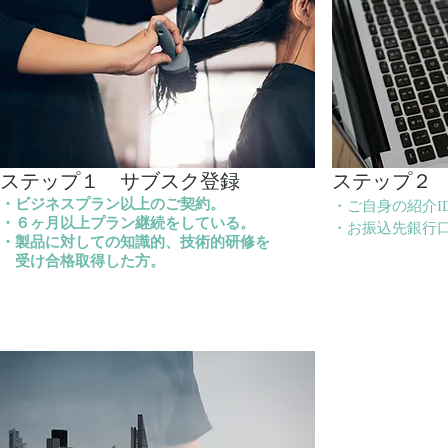
​ステップ１ ​サブスク登録
​ステップ２
・ビジネスプラン以上のご契約。
・ご自身の紹介I
・６ヶ月以上プラン継続をしている。
​・お振込先銀行
・製品に対しての知識的、技術的研修を
​
受け合格取得した方。