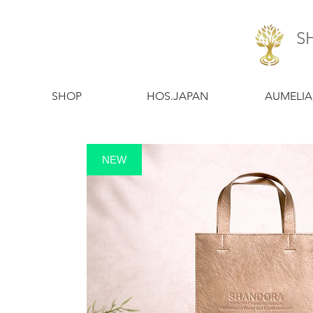
S
​SHOP
​HOS.JAPAN
​AUMELIA
NEW