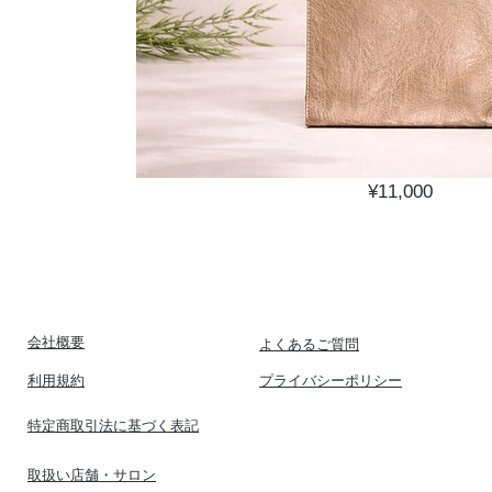
【LC】ヴィーガンバッ
Price
¥11,000
View Details
​会社概要
​よくあるご質問
​利用規約
​プライバシーポリシー
​特定商取引法に基づく表記
​取扱い店舗・サロン