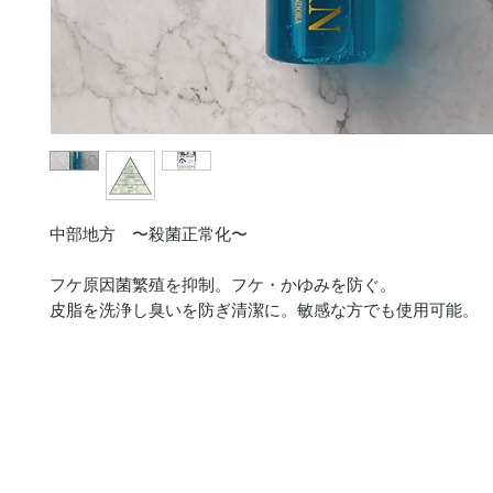
中部地方 〜殺菌正常化〜
フケ原因菌繁殖を抑制。フケ・かゆみを防ぐ。
皮脂を洗浄し臭いを防ぎ清潔に。敏感な方でも使用可能。