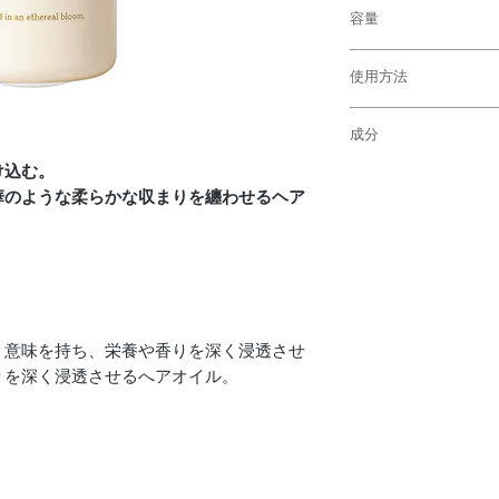
容量
１００ml
使用方法
ヘアのみに使用可能。
成分
タオルドライ後の乾か
け込む。
シクロペンタシロキサ
ヘキシル、ジメチコノ
華のような柔らかな収まりを纏わせるヘア
ウフォーム-δ-ラクト
スコルビル、トコフェ
う意味を持ち、栄養や香りを深く浸透させ
りを深く浸透させるへアオイル。