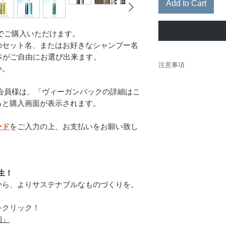
Add to Cart
でご購入いただけます。
のセット名、またはお好きなシャンプー名
本がご自由にお選び出来ます。
注意事項
い。
・​
お支払いは、ラグジ
会員様は、「ヴィーガンバックの詳細はこ
・その他のクーポン等
は、ラグジュアリーカ
ると購入画面が表示されます。
す。予めご了承くださ
・本優待、商品サービ
ード
をご入力の上、お支払いをお願い致し
のLINE「
＠881gllsy
」
・本特典は、有効期限
がございます。
生！
から、よりサステナブルなものづくりを。
をクリック！
細」