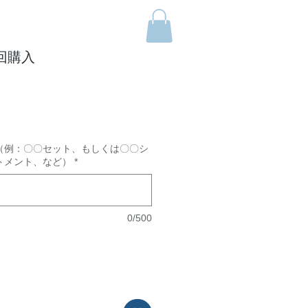
回購入
ice
（例：〇〇セット、もしくは〇〇シ
トメント、など）
*
0/500