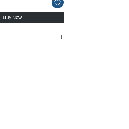
Buy Now
ュアリーカードをご利用ください。
の併用不可、上記以外からのご利用
ード会員様限定優待の対象外となりま
い。
ス等に関するご質問、ご要望は提供先
までご連絡をお願い致します。
内であっても予告なしに終了する場合