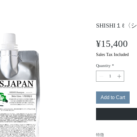
SHISHI１ℓ
Pr
¥15,400
Sales Tax Included
Quantity
*
Add to Cart
特徴