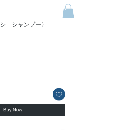
〈シシ シャンプー〉
ice
Buy Now