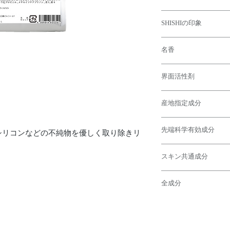
四国地方の植物と先端
SHISHIの印象
またはワックス、シリ
頭皮、髪のリセットを
「ナチュラルで優しい
名香
い！」
毛髪に残留したトリー
なら是非使ってみて欲
コーンや樹脂成分や頭
“仮想の花”
グリーン系のフレグラ
感覚でクリーンリセッ
界面活性剤
『自らを意識的に思い
まなシーンにマッチし
と導くことができます
さを与えます』
気分をクリアにしたい
特殊な水溶性シリコー
【オレフィン(C14-1
大自然の中にいると思
の魅力が心ゆくまで楽
上げすぎていないので
産地指定成分
陰イオン界面活性剤（
ライムのクミン、ライ
『SHISHI』。
物、残留物を除去でき
れ性に優れた安全性の
ートの香り。
性別問わず使える香り
【ウンシュウミカン果
ヘアカラー前、パーマ
大胆で力強さも感じさ
用もおすすめなフレグ
先端科学有効成分
みかんは日本人に最も
る施術前のリセットシ
シリコンなどの不純物を優しく取り除きリ
コカミドDEA
つかせてくれるユニセ
費量を誇る日本有数の
日頃のケアにも毎日使
ヤシ(ココナッツ)か
【オレフィン(C14-1
みかんはビタミンＣを
性剤（ノニオン界面活
スキン共通成分
陰イオン界面活性剤（
用いられていたようで
気泡性、増泡性に優れ
気持ちをリフレッシュ
れ性に優れた安全性の
他にみかんに含まれる
立ちを良くする為に使
【トレハロース】
しさを表現したパチョ
分蒸散を防ぎ、保湿効
全成分
〈効果〉
みずみずしさと爽快感
【コカミドDEA】
このウンシュウミカン
【スルホコハク酸ラウ
乾燥における皮表細胞
いるような感覚になる
ヤシ(ココナッツ)か
れた温州みかんを使用
【水】
気泡性に優れた低刺激
良剤
気持ちを落ち着かせな
性剤（ノニオン界面活
美肌・アンチエイジン
やや高めの洗浄力を持
ーンの香りが優しくも
気泡性、増泡性に優れ
作用に優れます。 み
【オレフィン(C14-1
を持ちます。
一般的な高分子の保湿
たれる香りです・
立ちを良くする為に使
んを使用。