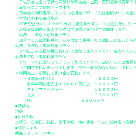
・子供手当て金（子供の洋服代毎月支給※上限１万円義務教育期間
・新規サロン契約数アップ手当
・奨学金を利用返済している（返済金一部、または全額サロン負担
・営業に必要な備品配布
・FC希望はサロン１００％出資（規定条件有り）※規定に達してい
・老後支援制度※加入する際は労使協定を別途で契約致します。
勤務 １年以上が対象プラン
（加入するかは選択可能。６０歳まで運用し６０歳以上になった時
勤務 ３年以上追加対象プラン
（１年以上の支援制度に合わせて追加で加入できます。加入するか
勤務５年以上追加対象プラン
（１年、５年に合わせてプラスで加入できます。加入するかは選択
※年間で支払いチェックします。支払い事実がない場合、支払い開
※年間売上、役職にて掛け金が変動します。
・最低保証掛け金 ５０００円
・前年年間指名売上１２０００万以上 １００００円
・ストアマネージャー １５０００円
・役員 ２３０００円
・FC ６８０００円
■勤務地
​池袋
■休日休暇
土曜日、
日曜日、
祝日、
夏季休暇、
海外研修、
年末年始休暇（変動
■必要スキル
商品レクチャースキル