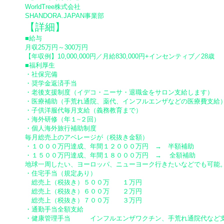
WorldTree株式会社​
SHANDORA.JAPAN事業部
【詳細】
■給与
月収25万円～300万円
【年収例】10,000,000円／月給830,000円+インセンティブ／28歳
■福利厚生
・社保完備
・奨学金返済手当
・老後支援制度（イデコ・ニーサ・退職金をサロン支給します）
・医療補助（手荒れ通院、薬代、インフルエンザなどの医療費支給
・子供洋服代毎月支給（義務教育まで）
・海外研修（年１~２回）
・個人海外旅行補助制度
毎月総売上のアベレージが（税抜き金額）
・１０００万円達成、年間１２０００万円 → 半額補助
・１５００万円達成、年間１８０００万円 → 全額補助
地球一周したい、ヨーロッパ、ニューヨーク行きたいなどでも可能
・住宅手当（規定あり）
総売上（税抜き）５００万 １万円
総売上（税抜き）６００万 ２万円
総売上（税抜き）７００万 ３万円
・通勤手当全額支給
・健康管理手当 インフルエンザワクチン、手荒れ通院代など