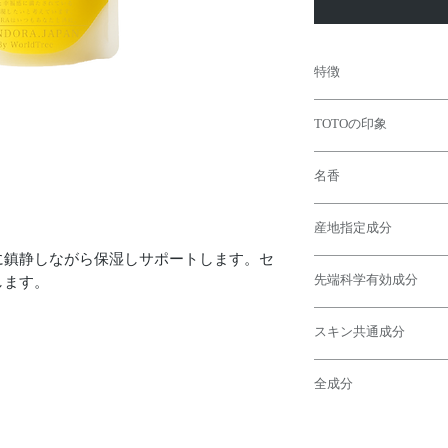
特徴
東北地方の植物と先端
TOTOの印象
しく包み込みサポート
センシティブな頭皮ト
華やかさもありながら
かな状態に導きます。
名香
も洗練された大人の女
ストーリーのスタート
センシティブな状態の
“現想の花”
の香りは気分を明るく
く、労りながら洗いあ
産地指定成分
『センシティブな状況
す。
ことができます。
す勇気を与えます』
クセもなくストレート
に鎮静しながら保湿しサポートします。セ
産地有効成分と先端科
【コメ発酵液】 山形
柔らかく、優しく包ま
スミン、レモングラス
がらトラブルの改善を
先端科学有効成分
します。
〈効果〉
がフレッシュかつ、上
イストの香りも溶け合
日頃のケアにも毎日使
保湿・細胞活性化・バ
フレッシュの中にもほ
ラルなフレグランス。
【グリチルリチン酸2K
な香りに包まれる活力
スキン共通成分
〈効果〉
水分を保持する能力が
ンス。
抗炎症、肌トラブル、
ぎ、しっとりみずみず
【トレハロース】
天然保湿因子(NMF)
香りはオリエンタルな
全成分
〈効果〉
抗炎症、抗アレルギー
用・抗酸化作用がある
ュかつ凛とした香りが
乾燥における皮表細胞
しい効果があり、ニキ
あるクエン酸などの有
【水】
瞬間からストーリーが
良剤
また、その効果は副腎
うな効果が見込めます
軽さ、柔らかさとスト