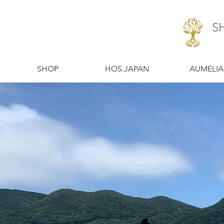
S
​SHOP
​HOS.JAPAN
​AUMELIA