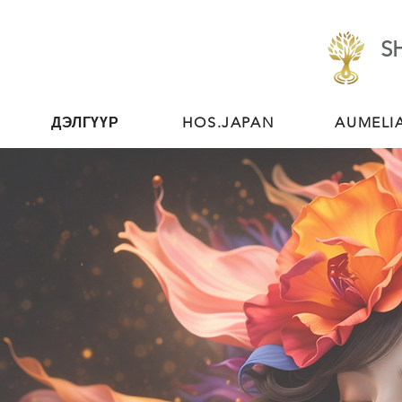
S
ДЭЛГҮҮР
HOS.JAPAN
AUMELI