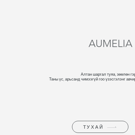
AUMELIA
Алтан шаргал туяа, зөөлөн гэ
Таны үс, арьсанд чимээгүй гоо үзэсгэлэнг авчи
ТУХАЙ