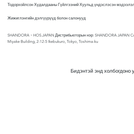
Тодорхойлсон Худалдааны Гүйлгээний Хуульд үндэслэсэн мэдээлэ
Жижиглэнгийн дэлгүүрүүд болон салонууд
SHANDORA・HOS.JAPAN Дистрибьюторын нэр: SHANDORA JAPAN Co., 
Miyake Building, 2-12-5 Ikebukuro, Tokyo, Toshima-ku
Бидэнтэй энд холбогдоно 