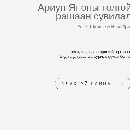
Ариун Японы толго
рашаан сувила
-Sacred Japanese Head Spa
Тархи, оюун ухаандаа зай гаргаж өг
Бид танд туршлага хуримтлуулах болно
УДАХГҮЙ БАЙНА