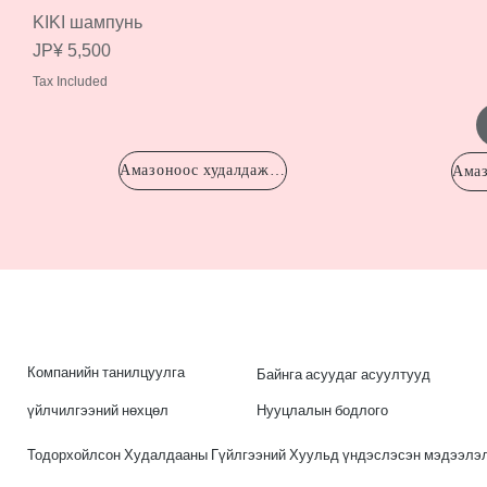
KIKI шампунь
Price
JP¥ 5,500
Tax Included
Амазоноос худалдаж авсан
Компанийн танилцуулга
Байнга асуудаг асуултууд
үйлчилгээний нөхцөл
Нууцлалын бодлого
Тодорхойлсон Худалдааны Гүйлгээний Хуульд үндэслэсэн мэдээлэ