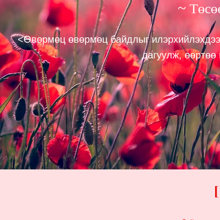
~
Төсө
<Өвөрмөц өвөрмөц байдлыг илэрхийлэхдээ 
дагуулж, өөртөө 