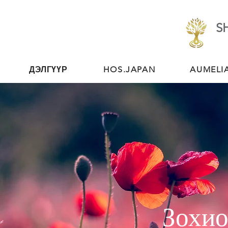
S
ДЭЛГҮҮР
HOS.JAPAN
AUMELI
Зохио