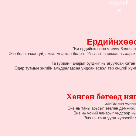
Сүүлий
н
Ердийнхөөс
"Би ердийнхөөсөө ч илүү боловср
Энэ бол тачаангуй, эмзэг үнэртэн боловч "баглаа" нэрнээс нь хара
Та гурван чанарыг бүгдийг нь агуулсан хатан
Өдөр тутмын энгийн амьдралаасаа уйдсан эсвэл тэр онцгой хүнт
Хөнгөн бөгөөд ня
Байгалийн үсний
Энэ нь таны арьсыг зөөлөн дэмжиж,
Энэ нь үсний чанарыг үндсээр нь
Энэ нь танд үүрд хүрэхийг 