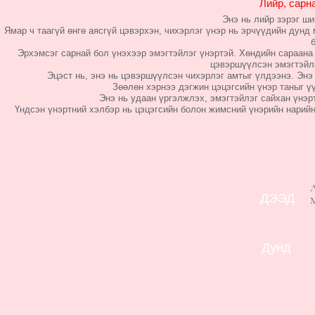
Лийр, сарн
Энэ нь лийр зэрэг ши
Ямар ч таагүй өнгө аясгүй цэвэрхэн, чихэрлэг үнэр нь эрчүүдийн дунд
Эрхэмсэг сарнай бол үнэхээр эмэгтэйлэг үнэртэй. Хөндийн сараана 
цэвэршүүлсэн эмэгтэйлэ
Эцэст нь, энэ нь цэвэршүүлсэн чихэрлэг амтыг үлдээнэ. Энэ 
Зөөлөн хэрнээ дэгжин цэцэгсийн үнэр таныг ү
Энэ нь удаан үргэлжлэх, эмэгтэйлэг сайхан үнэр
Үндсэн үнэртний хэлбэр нь цэцэгсийн болон жимсний үнэрийн нарийн
Л
ДЭЭД
Дунд