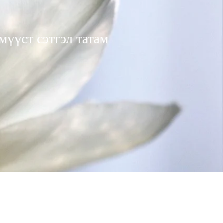
үүст сэтгэл татам