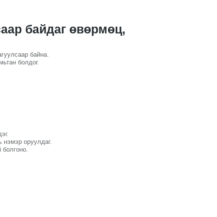
аар байдаг өвөрмөц,
агуулсаар байна.
мьтан болдог.
эг.
ь нэмэр оруулдаг.
 болгоно.