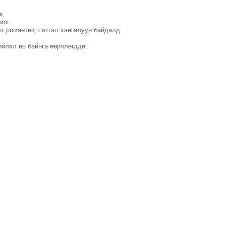
ж,
мог.
г романтик, сэтгэл хангалуун байдалд
йлэл нь байнга өөрчлөгддөг.