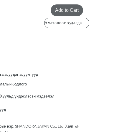
Add to Cart
Амазоноос худалдаж авсан
га асуудаг асуултууд
лалын бодлого
 Хуульд үндэслэсэн мэдээлэл
нууд
нэр: SHANDORA JAPAN Co., Ltd. Хаяг: 6F