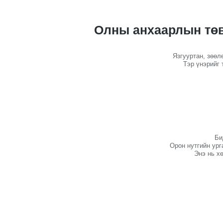
Олны анхаарлын төв
Язгууртан, зөөл
Тэр үнэрийг 
Би
Орон нутгийн ург
Энэ нь х