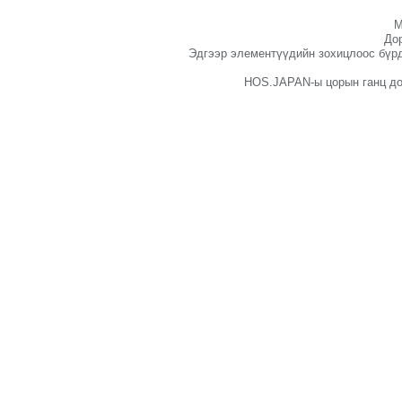
М
Дор
Эдгээр элементүүдийн зохицлоос бүрд
HOS.JAPAN-ы цорын ганц дор