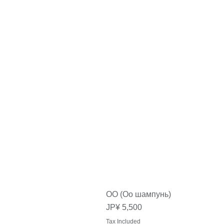
OO (Oo шампунь)
Price
JP¥ 5,500
Tax Included