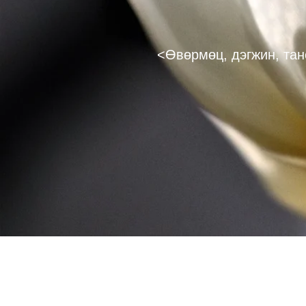
<Өвөрмөц, дэгжин, тан