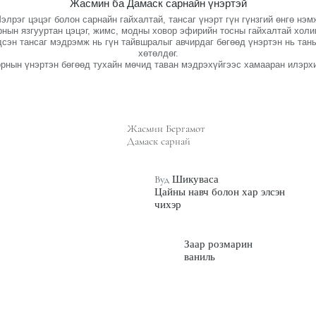
Жасмин ба Дамаск сарнайн үнэртэй
элрэг цэцэг болон сарнайн гайхалтай, тансаг үнэрт гүн гүнзгий өнгө нэм
нын язгууртан цэцэг, жимс, модны ховор эфирийн тосны гайхалтай холи
сэн тансаг мэдрэмж нь гүн тайвшралыг авчирдаг бөгөөд үнэртэн нь таны
хөтөлдөг.
нын үнэртэн бөгөөд тухайн мөчид таван мэдрэхүйгээс хамааран илэрхи
Жасмин Бергамот
ДЭЭД
Дамаск сарнай
Вуд
Шикуваса
Дунд
Цайны навч болон хар элсэн
чихэр
Заар розмарин
ваниль
Сүүлий
н