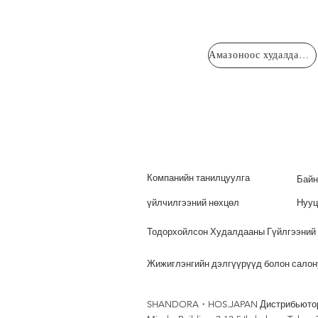
Амазоноос худалдаж авсан
Компанийн танилцуулга
Байн
үйлчилгээний нөхцөл
Нууц
Тодорхойлсон Худалдааны Гүйлгээний
Жижиглэнгийн дэлгүүрүүд болон сало
SHANDORA・HOS.JAPAN Дистрибьюторын 