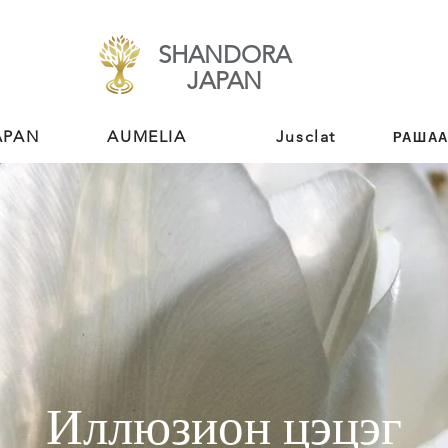
SHANDORA
​JAPAN
APAN
AUMELIA
Jusclat
РАШАА
Иллюзион цэцэг