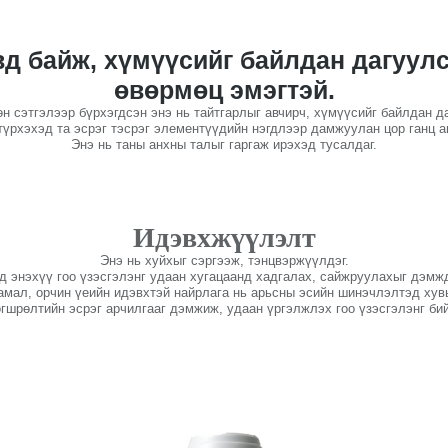
д байж, хүмүүсийг байлдан дагуулс
өвөрмөц эмэгтэй.
өн сэтгэлээр бүрхэгдсэн энэ нь тайтгарлыг авчирч, хүмүүсийг байлдан д
түрхэхэд та эсрэг тэсрэг элементүүдийн нэгдлээр дамжуулан цор ганц а
Энэ нь таны анхны талыг гаргаж ирэхэд тусалдаг.
Идэвхжүүлэлт
Энэ нь хуйхыг сэргээж, тэнцвэржүүлдэг.
д энэхүү гоо үзэсгэлэнг удаан хугацаанд хадгалах, сайжруулахыг дэмжд
амал, орчин үеийн идэвхтэй найрлага нь арьсны эсийн шинэчлэлтэд хув
өгшрөлтийн эсрэг арчилгааг дэмжиж, удаан үргэлжлэх гоо үзэсгэлэнг бий