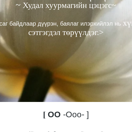
~
Худал хуурмагийн цэцэгс~
хүм
саг байдлаар дүүрэн,
баялаг
илэрхийлэл нь
сэтгэгдэл төрүүлдэг.>
[
ОО
-Ооо-
]