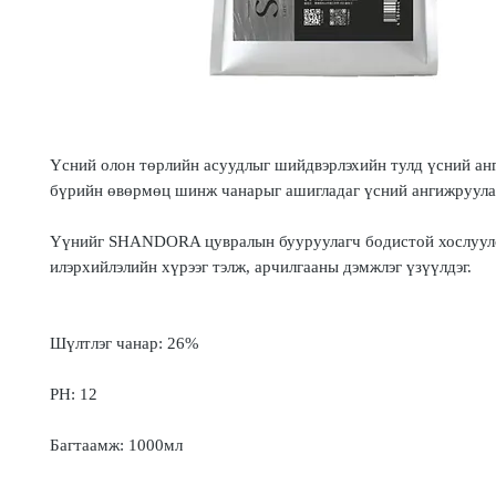
Үсний олон төрлийн асуудлыг шийдвэрлэхийн тулд үсний ан
бүрийн өвөрмөц шинж чанарыг ашигладаг үсний ангижруула
Үүнийг SHANDORA цувралын бууруулагч бодистой хослуул
илэрхийлэлийн хүрээг тэлж, арчилгааны дэмжлэг үзүүлдэг.
Шүлтлэг чанар: 26%
РН: 12
Багтаамж: 1000мл