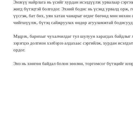
Энэхүү найрлага нь үсийг хурдан исэлдүүлэх урвалаар сэргээ
жигд бүтэцтэй болгодог. Эхний бодис нь үсэнд урвалд орж, 
үүсгэж, бат бөх, уян хатан чанарыг өгдөг бөгөөд мөн нөхөн с
чийгшүүлэх, бүтэц сайжруулах өндөр агууламжтай бодисууды
Мэдрэх, барихыг чухалчилдаг тул шулуун харагдах байдлыг
зэрэгцээ долгион хэлбэрээ алдахаас сэргийлж, хурдан исэлдэ
ордог.
Энэ нь хөнгөн байдал болон зөөлөн, торгомсог бүтэцийг илэ