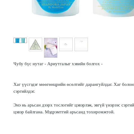
Чубу бүс нутаг - Ариутгалыг хэвийн болгох -
Хаг үүсгэдэг мөөгөнцрийн өсөлтийг дарангуйлдаг. Хаг болон
сэргийлдэг.
Энэ нь арьсан дээрх тослогийг цэвэрлэж, эвгүй үнэрээс сэрги
цэвэр байлгана. Мэдрэмтгий арьсанд тохиромжтой.