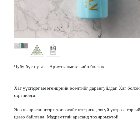
Чубу бүс нутаг - Ариутгалыг хэвийн болгох -
Хаг үүсгэдэг мөөгөнцрийн өсөлтийг дарангуйлдаг. Хаг болон
сэргийлдэг.
Энэ нь арьсан дээрх тослогийг цэвэрлэж, эвгүй үнэрээс сэрги
цэвэр байлгана. Мэдрэмтгий арьсанд тохиромжтой.