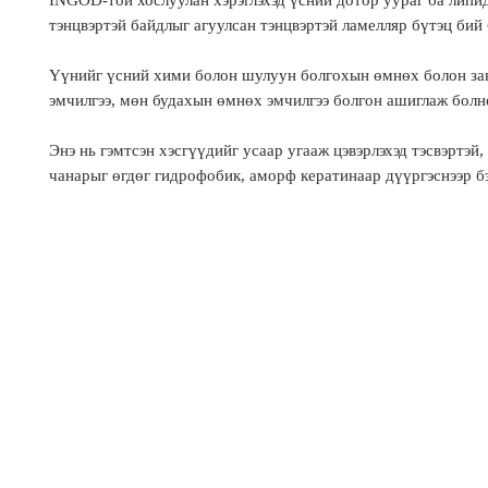
INGOD-той хослуулан хэрэглэхэд үсний дотор уураг ба липи
тэнцвэртэй байдлыг агуулсан тэнцвэртэй ламелляр бүтэц бий 
Үүнийг үсний хими болон шулуун болгохын өмнөх болон за
эмчилгээ, мөн будахын өмнөх эмчилгээ болгон ашиглаж болн
Энэ нь гэмтсэн хэсгүүдийг усаар угааж цэвэрлэхэд тэсвэртэй,
чанарыг өгдөг гидрофобик, аморф кератинаар дүүргэснээр б