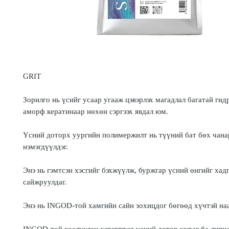
GRIT
Зорилго нь үсийг усаар угааж цэвэрлэх магадлал багатай ги
аморф кератинаар нөхөн сэргээх явдал юм.
Үсний доторх уургийн полимержилт нь түүний бат бөх чана
нэмэгдүүлдэг.
Энэ нь гэмтсэн хэсгийг бэхжүүлж, буржгар үсний өнгийг хад
сайжруулдаг.
Энэ нь INGOD-той хамгийн сайн зохицдог бөгөөд хүчтэй наа