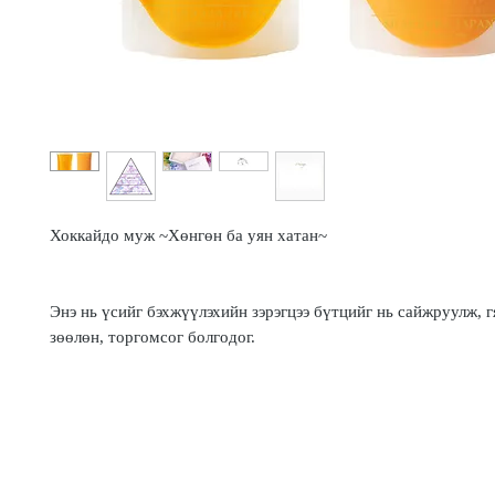
Хоккайдо муж ~Хөнгөн ба уян хатан~
Энэ нь үсийг бэхжүүлэхийн зэрэгцээ бүтцийг нь сайжруулж, г
зөөлөн, торгомсог болгодог.