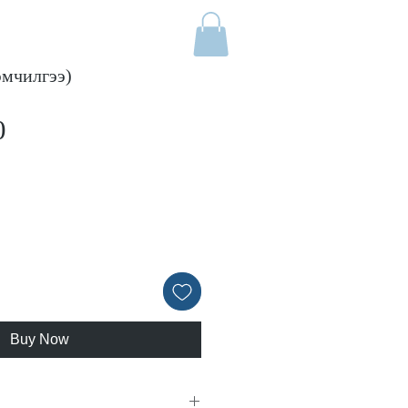
эмчилгээ)
Price
0
Buy Now