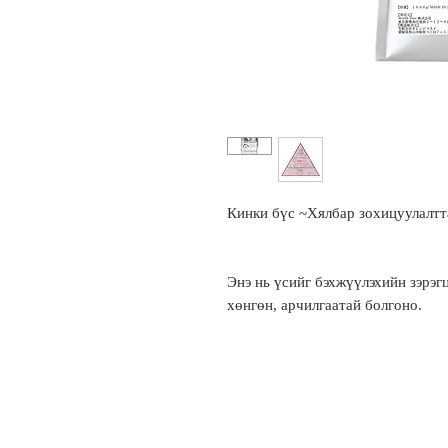
Кинки бүс ~Хялбар зохицуулалтт
Энэ нь үсийг бэхжүүлэхийн зэрэгц
хөнгөн, арчилгаатай болгоно.