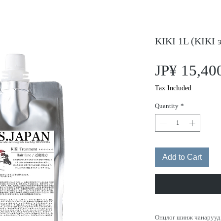
KIKI 1L (KIKI 
JP¥ 15,40
Tax Included
Quantity
*
Add to Cart
Онцлог шинж чанарууд