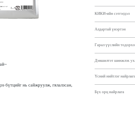
Кинки бүсийн ургамал
КИКИ-ийн сэтгэгдэл
идэвхтэй найрлага нь 
байгалийнхаас нь илүү 
"Би ердийнхөөсөө ч ил
Энэ нь үсний чанарыг 
Алдартай үнэртэн
шиг санагдаж байна!"
хатан, дуулгавартай, т
Энэ бол мэдрэмжтэй, на
үүрд мөнхөд хүрэхийг 
"Төсөөллийн цэцэг"
нэрнээс нь харахад энэ
Орон нутгийн ургамлын
Гарал үүслийн тодорхо
"Өвөрмөц өвөрмөц байд
дэгжин байдал, нигүүлс
асуудлыг намдааж, эрү
гайхалтай дэгжин байда
хатан хаан шиг эмэгтэй
хүчил болон төрөл бүри
[Саксифрага ханд] Хёг
итгэх итгэлийг төрүүлдэ
гурван чанарыг нэг дор
шинжлэх ухааны идэвхт
Дэвшилтэт шинжлэх ух
<үр нөлөө>
Энэ нь хэт хүчтэй биш
ай~
Өдөр тутмын энгийн ам
байдлаас давсан гайхал
Цайруулах, халуун буу
үнэр нь таныг мартагда
хүнтэйгээ харилцаагаа 
[(Дигидроксиметилсил
асуудлыг шийдэж, хөнг
эсрэг, нөсөө толбыг да
эмэгтэй болгоно.
өргөх үнэртэн.
Үсний нийтлэг найрлаг
гидролизжүүлсэн колла
бүтэцтэй болгодог.
Энэ нь арьсыг чангалах
'KIKI'-гийн дүрслэл нь
Энэ нь үсэнд маш сайн
үйлчилгээтэй тул хэт я
ээ бүтцийг нь сайжруулж, гялалзсан,
Эмэгтэйлэг, сайхан үнэ
[Трехалоз]
бөгөөд мөн гялалзсан, 
Энэ нь олон таннин, фл
мэдрэмж төрүүлэх болн
Бүх орц найрлага
<үр нөлөө>
Энэ нь дулааны боловс
цайруулах, антиоксидан
Эмэгтэйлэг, сайхан мэд
Хуурай нөхцөлд арьсны
хальс үүсгэх шинж чана
Энэ нь хэт ягаан туяан
【水】
үнэртэн.
мембраныг хамгаалснаа
[Гидролизжүүлсэн кера
сэргээх, хэт ягаан туя
Үндсэн үнэртний хэлбэ
бүтэц сайжруулах үйлч
<үр нөлөө>
үйлдвэрлэлийг дарангу
【シクロペンタシロキ
үнэрийн нарийн бөгөөд
Гиалуроны хүчил, колл
Үсийг чийгшүүлэх, нөхө
үйлдвэрлэлийг дарангуй
オイルでありながらベ
тод цэцэгсийн-жимсний
чийгшүүлэгч найрлага 
Энэ нь үсийг хурдан ха
задалдаг фермент) идэ
っとした質感が特徴で
Үнэр нь лийр зэрэг шин
хуурайшилтаас сэргийлд
бөх, өтгөн, гялалзсан, 
дарангуйлах зэрэг үр н
しても皮膜を形成して
Ямар ч таагүй өнгө аяс
гүн нэвтэрч, эсийн ме
найрлага юм.