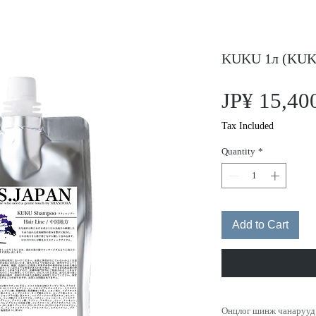
KUKU 1л (KUK
JP¥ 15,40
Tax Included
Quantity
*
Add to Cart
Онцлог шинж чанарууд