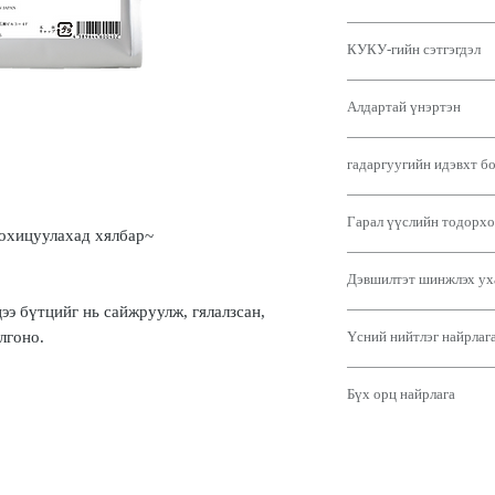
Чугоку бүсийн ургамал
КУКУ-гийн сэтгэгдэл
найрлага нь таны үсий
үсний чанараас нь илүү 
Сэргээгч чихэрлэг байд
болгоно.
Алдартай үнэртэн
дэгжин байдал зэрэг эн
Энэ нь үсний чанарыг 
эмэгтэйчүүдэд төгс то
хатан, дуулгавартай, х
"Төсөөллийн цэцэг"
Энэ нь цэвэршүүлсэн, 
мөнхөд хүрэхийг хүсэх
гадаргуугийн идэвхт б
"Энэ нь танд өөрийн бо
альдегид эсвэл пачули
Орон нутгийн ургамлын
урагшлах боломжийг ол
байдаггүй тул хэрэглэх
асуудлыг намдааж, эрү
[Кокойл гидролизжүүлсэ
Цитрусын үнэр болон д
Дэгжин бөгөөд боловср
хүчил болон төрөл бүри
Гарал үүслийн тодорхо
Коллаген PPT болон ко
нарны туяа мэт тод, гял
зохицуулахад хялбар~
Энэхүү үнэр нь илүү на
шинжлэх ухааны идэвхт
конденсат.
Дөрвөн цэцэг нь нэгэн 
төгс тохирно.
[Феллодендрон холтос
байдлаас давсан гайхалт
Анион гадаргуугийн ид
бал шиг чихэрлэг амтыг 
Дэвшилтэт шинжлэх ух
Түүний үрэвслийн эсрэг
зохицохуйц бүтэцтэй б
Энэ бүтээгдэхүүнийг к
гашуун, шинэхэн ноотуу
шинж чанарыг батга бо
чанарыг нэмж хийдэг.
ээ бүтцийг нь сайжруулж, гялалзсан,
гайхалтай хялбар болго
[Левулины хүчил]
бүтээгдэхүүнд ашиглада
Энэ нь эмчилгээний үр 
Үнэрт аажмаар өөрчлөлт
Үсний нийтлэг найрлаг
лгоно.
Усны орж, гардаг хэсг
[Сусабинори ханд] Сет
яг тохирсон хэмжээний
гэж ангилдаг (анхны ү
холбосноор байгалийн 
Үүнийг "荒びのり" гэж б
цэвэрлэнэ.
[Трехалоз]
үргэлжилдэг).
нэвтрэхэд хүндрэл учру
Порфира төрөлд хамаар
Энэ нь хамгаалалтын, 
Бүх орц найрлага
<үр нөлөө>
Энэ нь эхэндээ сэрүүн
үсний доторх бор гадар
Чийгшүүлэгч шинж чана
тул үс угаахад онцгой 
Хуурай нөхцөлд арьсны
дараа том, цэцэглэж бу
өтгөн болгож, улмаар ү
хамгаалах үйлчилгээтэй
【水】
Коллаген болон торгон
мембраныг хамгаалснаа
цэцгийн ноот болж хув
Энэ нь үсэнд гялалзсан
түрхэх нь орчныг сайж
шампуньд хамгийн тох
бүтэц сайжруулах үйлч
Экзотик мэлрэг цэцэг, 
зохицолтой бүтэц бий 
үсийг бэхжүүлдэг.
【コカミドDEA】
найрлагатай.
Гиалуроны хүчил, колл
цэцэг болон тансаг Гра
[Глутамины хүчил]
Судалгаагаар энэ нь ги