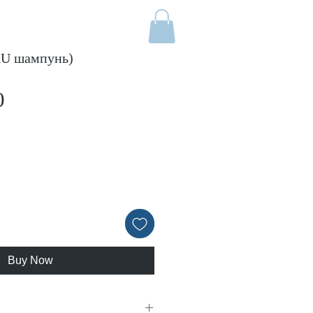
U шампунь)
Price
0
Buy Now