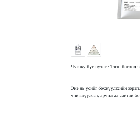
Чугоку бүс нутаг ~Тэгш бөгөөд 
Энэ нь үсийг бэхжүүлэхийн зэрэгц
чийгшүүлсэн, арчилгаа сайтай бо