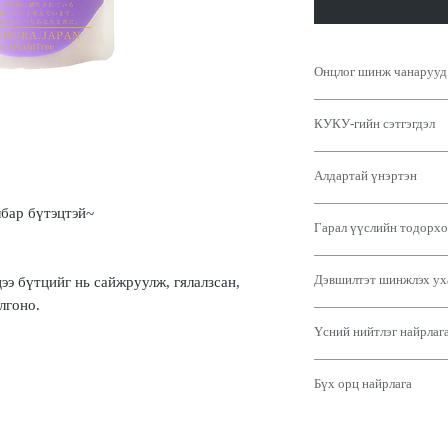
Онцлог шинж чанарууд
Чугоку бүсийн ургамал
КУКУ-гийн сэтгэгдэл
найрлага нь таны үсий
үсний чанараас нь илүү 
Сэргээгч чихэрлэг байд
болгоно.
Алдартай үнэртэн
дэгжин байдал зэрэг эн
Энэ нь үсний чанарыг 
эмэгтэйчүүдэд төгс то
хатан, дуулгавартай, т
"Төсөөллийн цэцэгс"
лбар бүтэцтэй~
Энэ нь цэвэршүүлсэн, 
үүрд мөнхөд хүрэхийг 
Гарал үүслийн тодорхо
"Энэ нь танд өөрийн бо
альдегид эсвэл пачули
Орон нутгийн ургамлын
урагшлах боломжийг ол
байдаггүй тул хэрэглэх
асуудлыг намдааж, эрү
[Феллодендрон холтос
Цитрусын үнэр болон д
Дэгжин бөгөөд боловср
хүчил болон төрөл бүри
Дэвшилтэт шинжлэх ух
ээ бүтцийг нь сайжруулж, гялалзсан,
Түүний үрэвслийн эсрэг
нарны туяа мэт тод, гял
Энэхүү үнэр нь илүү на
шинжлэх ухааны идэвхт
шинж чанарыг батга бо
лгоно.
Дөрвөн цэцэг нь нэгэн 
төгс тохирно.
[(Дигидроксиметилсил
байдлаас давсан гайхалт
бүтээгдэхүүнд ашиглада
бал шиг чихэрлэг амтыг 
Үсний нийтлэг найрлаг
гидролизжүүлсэн колла
зохицохуйц бүтэцтэй б
[Сусабинори ханд] Сет
гашуун, шинэхэн ноотуу
Энэ нь үсэнд маш сайн
Үүнийг "荒びのり" гэж б
гайхалтай хялбар болго
[Трехалоз]
бөгөөд мөн гялалзсан, 
Порфира төрөлд хамаар
Үнэрт аажмаар өөрчлөлт
Бүх орц найрлага
<үр нөлөө>
Энэ нь дулааны боловс
Чийгшүүлэгч шинж чана
гэж ангилдаг (анхны үн
Хуурай нөхцөлд арьсны
хальс үүсгэх шинж чана
хамгаалах үйлчилгээтэй
【水】
үргэлжилдэг).
мембраныг хамгаалснаа
[Гидролизжүүлсэн кера
түрхэх нь орчныг сайж
Энэ нь эхэндээ сэрүүн
бүтэц сайжруулах үйлч