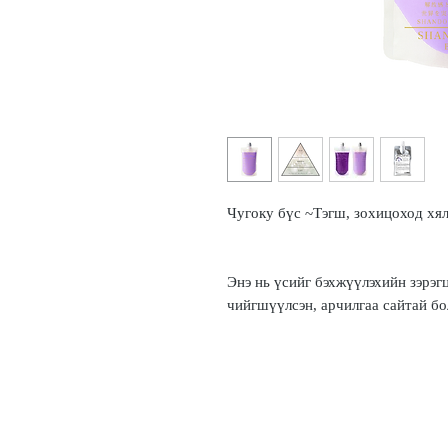
Чугоку бүс ~Тэгш, зохицоход хя
Энэ нь үсийг бэхжүүлэхийн зэрэгц
чийгшүүлсэн, арчилгаа сайтай бо