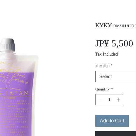
КУКУ эмчилгэ
JP¥ 5,500
Tax Included
хэмжээ
*
Select
Quantity
*
Add to Cart