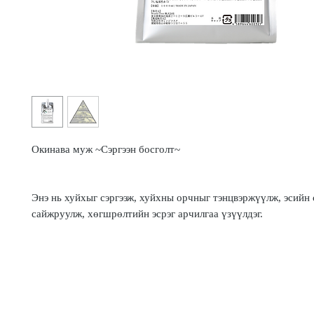
Окинава муж ~Сэргээн босголт~
Энэ нь хуйхыг сэргээж, хуйхны орчныг тэнцвэржүүлж, эсийн
сайжруулж, хөгшрөлтийн эсрэг арчилгаа үзүүлдэг.