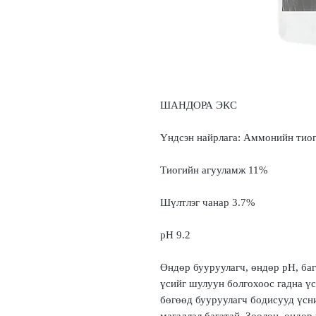
ШАНДОРА ЭКС
Үндсэн найрлага: Аммонийн тиог
Тиогийн агууламж 11%
Шүлтлэг чанар 3.7%
рН 9.2
Өндөр бууруулагч, өндөр рН, баг
үсийг шулуун болгохоос гадна үс
бөгөөд бууруулагч бодисууд үсни