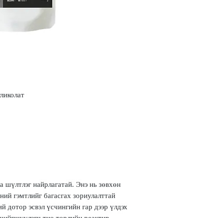
Хэрэглэхийн өмнө заав
Энэ бүтээгдэхүүн нь з
зориулагдсан.
Энэ бүтээгдэхүүн нь ер
болно.
ликолат
а шүлтлэг найрлагатай. Энэ нь зөвхөн
ний гэмтлийг багасгах зориулалттай
й дотор эсвэл үсчингийн гар дээр үлдэх