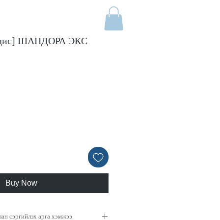
бодис] ШАНДОРА ЭКС
Price
Buy Now
лан сэргийлэх арга хэмжээ