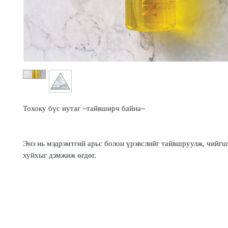
Тохоку бүс нутаг ~тайвширч байна~
Энэ нь мэдрэмтгий арьс болон үрэвслийг тайвшруулж, чийгш
хуйхыг дэмжиж өгдөг.