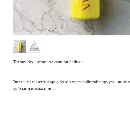
Тохоку бүс нутаг ~тайвширч байна~
Энэ нь мэдрэмтгий арьс болон үрэвслийг тайвшруулж, чийгш
хуйхыг дэмжиж өгдөг.