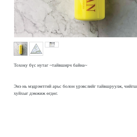
Тохоку бүс нутаг ~тайвширч байна~
Энэ нь мэдрэмтгий арьс болон үрэвслийг тайвшруулж, чийгш
хуйхыг дэмжиж өгдөг.