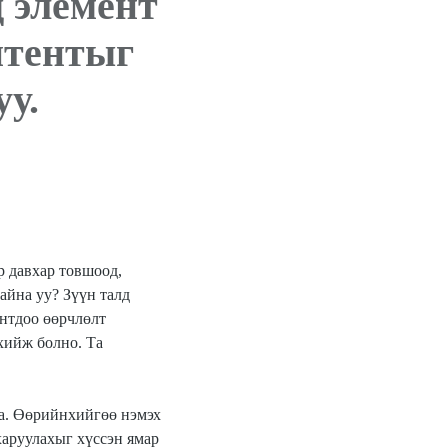
 элемент
нтентыг
уу.
р давхар товшоод, 
айна уу? Зүүн талд 
нтдоо өөрчлөлт 
хийж болно. Та 
на. Өөрийнхийгөө нэмэх 
харуулахыг хүссэн ямар 