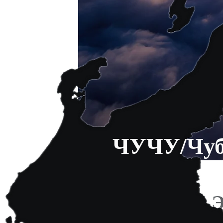
ЧУЧУ/Чуб
Э