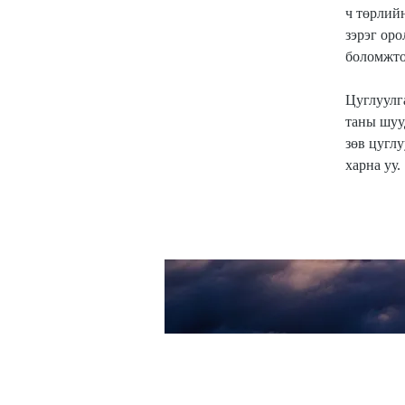
ч төрлий
зэрэг ор
боломжто
Цуглуулг
таны шуу
зөв цуглу
харна уу.