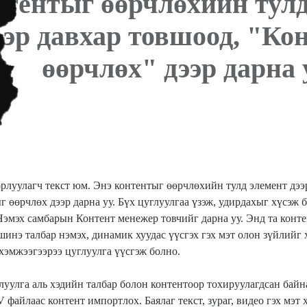
нтентыг өөрчлөхийн тулд
ээр давхар товшоод, "Ко
өөрчлөх" дээр дарна 
орлуулагч текст юм. Энэ контентыг өөрчлөхийн тулд элемент дээ
 өөрчлөх дээр дарна уу. Бүх цуглуулгаа үзэж, удирдахыг хүсэж б
Нэмэх самбарын Контент менежер товчийг дарна уу. Энд та конте
шинэ талбар нэмэх, динамик хуудас үүсгэх гэх мэт олон зүйлийг 
хэмжээгээрээ цуглуулга үүсгэж болно.
луулга аль хэдийн талбар болон контентоор тохируулагдсан бай
 файлаас контент импортлох. Баялаг текст, зураг, видео гэх мэт 