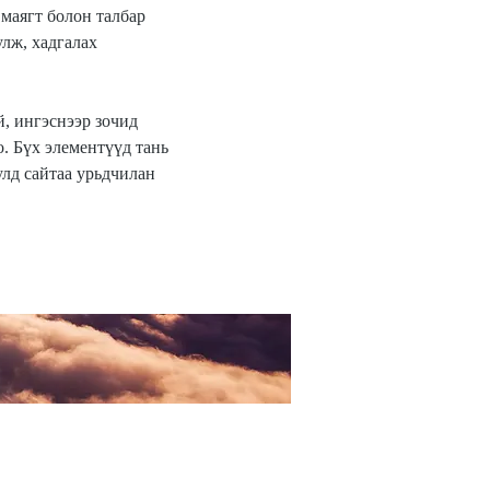
маягт болон талбар 
лж, хадгалах 
, ингэснээр зочид 
. Бүх элементүүд тань 
лд сайтаа урьдчилан 