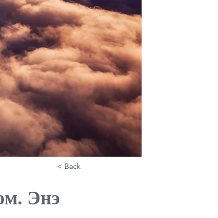
< Back
юм. Энэ