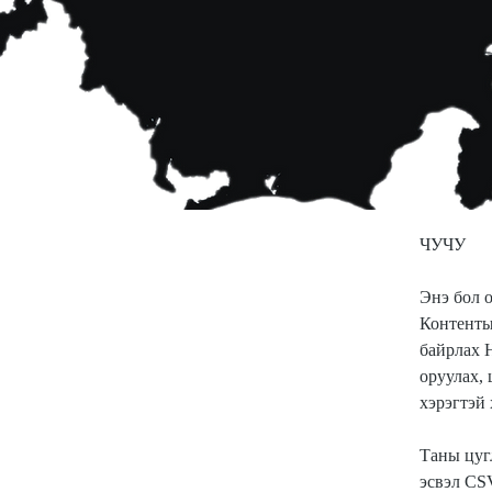
ко
д
ЧУЧУ
Энэ бол 
Контентыг
байрлах 
оруулах, 
хэрэгтэй 
Таны цуг
эсвэл CSV