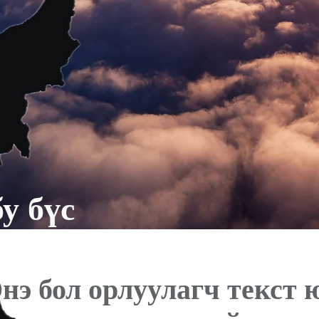
у бүс
нэ бол орлуулагч текст 