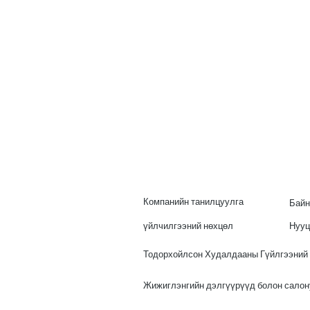
Компанийн танилцуулга
Байн
үйлчилгээний нөхцөл
Нууц
Тодорхойлсон Худалдааны Гүйлгээний
Жижиглэнгийн дэлгүүрүүд болон сало