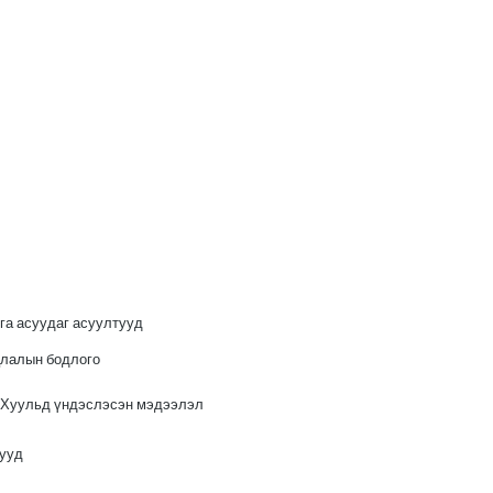
га асуудаг асуултууд
лалын бодлого
 Хуульд үндэслэсэн мэдээлэл
нууд