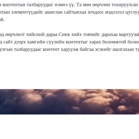
н контентын талбаруудыг нэмнэ үү. Та мөн өөрчлөн тохируулсан 
олтын элементүүдийг ашиглан сайтынхаа зочдоос мэдээлэл цуглуу
й.
ад өөрчлөлт хийсний дараа Синк хийх товчийг дарахаа мартуузай
д сайт дээрх хамгийн сүүлийн контентыг харах боломжтой болно
улгын талбаруудаас контент харуулж байгаа эсэхийг шалгахын ту