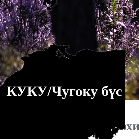
КУКУ/Чугоку бүс
Зөөлөн, зох