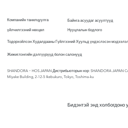
Компанийн танилцуулга
Байнга асуудаг асуултууд
үйлчилгээний нөхцөл
Нууцлалын бодлого
Тодорхойлсон Худалдааны Гүйлгээний Хуульд үндэслэсэн мэдээлэ
Жижиглэнгийн дэлгүүрүүд болон салонууд
SHANDORA・HOS.JAPAN Дистрибьюторын нэр: SHANDORA JAPAN Co., 
Miyake Building, 2-12-5 Ikebukuro, Tokyo, Toshima-ku
Бидэнтэй энд холбогдоно 