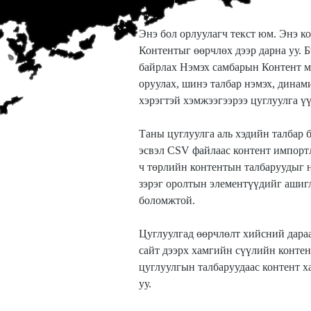
Энэ бол орлуулагч текст юм. Энэ к
Контентыг өөрчлөх дээр дарна уу. Б
байрлах Нэмэх самбарын Контент ме
оруулах, шинэ талбар нэмэх, динами
хэрэгтэй хэмжээгээрээ цуглуулга ү
Таны цуглуулга аль хэдийн талбар 
эсвэл CSV файлаас контент импортло
ч төрлийн контентын талбаруудыг н
зэрэг оролтын элементүүдийг ашигл
боломжтой.
Цуглуулгад өөрчлөлт хийсний дараа
сайт дээрх хамгийн сүүлийн контен
цуглуулгын талбаруудаас контент х
уу.