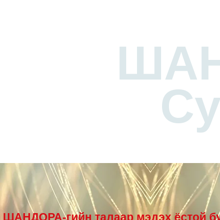
ША
Су
ШАНДОРА-гийн талаар мэдэх ёстой б