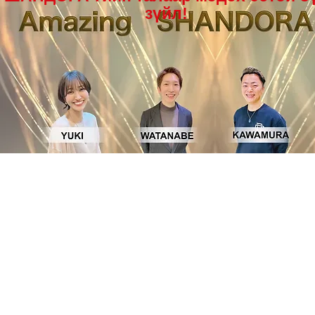
зүйл!