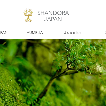
SHANDORA
​JAPAN
APAN
​AUMELIA
​J u s c la t