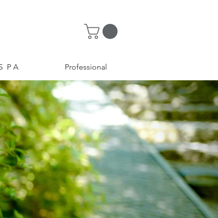
​S P A
​Professional