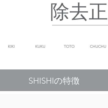
​除去
​KIKI
​KUKU
​TOTO
​CHUCHU
SHISHIの特徴