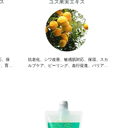
ス
ユズ果実エキス
抑えた
るパラ
効果
みの改
ラニン
あるこ
効果的
応、保
抗老化、シワ改善、敏感肌対応、保湿、スカ
ア、育
ルプケア、ピーリング、血行促進、バリア改
善、毛髪保護

・止血作
ユズ果実エキスには、グルコシルセラミドが
などに配
含まれますが、植物由来のセラミドの中では
ヒト型セラミドに最も近い保湿成分です。

作用が報
つまり、表皮の角質層にあるセラミドとも近
い成分なのです。

ユズ果実エキスには、美肌をキープするはた
らきがあります。