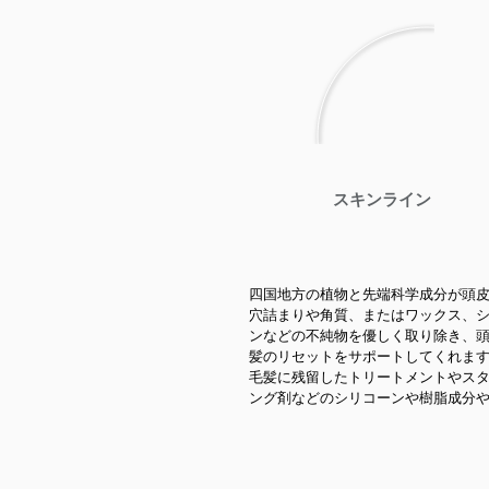
​スキンライン
四国地方の植物と先端科学成分が頭
穴詰まりや角質、またはワックス、
ンなどの不純物を優しく取り除き、
髪のリセットをサポートしてくれます
毛髪に残留したトリートメントやス
ング剤などのシリコーンや樹脂成分
の皮脂・角質をオイルクレンジング
クリーンリセットし、髪・頭皮環境
かな環境へと導くことができます。 
水溶性シリコーンとオレンジオイル