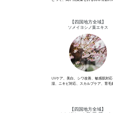
みかんはビタミンＣを多く含むことか
より薬用として用いられていたようです
他にみかんに含まれるリモネンは皮膚
をつくる事で水分蒸散を防ぎ、保湿効
​【四国地方全域】
すことが知られています。

ソメイヨシノ葉エキス
このウンシュウミカン果実水はみかん
ある愛媛県で取れた温州みかんを使用
ます。

美肌・アンチエイジング効果の繊維芽
殖作用、抗酸化作用に優れます。
UVケア、美白、シワ改善、敏感肌対応
湿、ニキビ対応、スカルプケア、育毛効
お肌の透明感を阻害する炎症を抑える
ある美容成分です。

ソメイヨシノの葉から抽出したエキス
​【四国地方全域】
ゆみの原因となるヒスタミンやアラキ