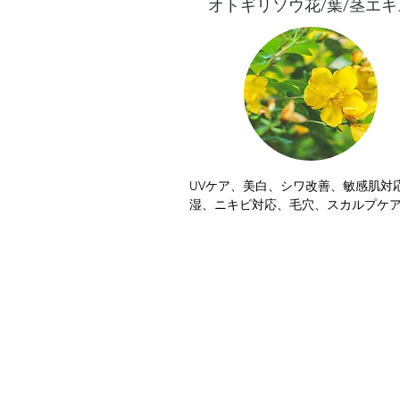
オトギリソウ花/葉/茎エキ
酸、カラゲニンが過剰分泌されるのを
り、かぶれ（接触皮膚炎）の原因とな
フェニレンジアミンを抑制したりする
が。これによって炎症、肌荒れ、かゆ
善が期待されます。

さらに、シミや色ムラの原因となるメ
が生成されるのを抑制するはたらきも
とから、透明感のあるお肌を作るのに
な成分です。
UVケア、美白、シワ改善、敏感肌対
湿、ニキビ対応、毛穴、スカルプケ
毛、毛髪保護

日焼け予防・収れん作用・消炎作用
用があり、化粧水・乳液・クリーム
合されています。

また、毛の成長抑制作用を解除する
告されています。