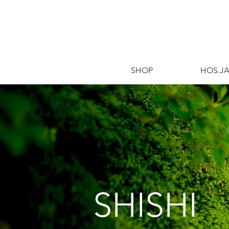
​SHOP
​HOS.J
SHISH​I