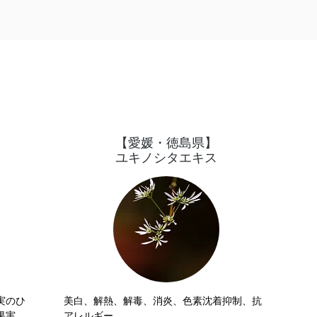
むこと
く不純
​【愛媛・徳島県】
ユキノシタエキス
実のひ
美白、解熱、解毒、消炎、色素沈着抑制、抗
実。

アレルギー
