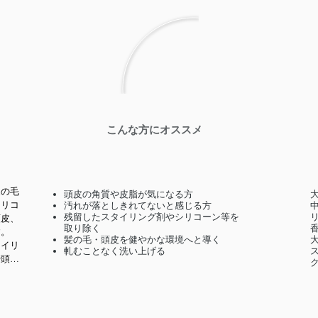
こんな方にオススメ
皮の毛
頭皮の角質や皮脂が気になる方
シリコ
汚れが落としきれてないと感じる方
残留したスタイリング剤やシリコーン等を
頭皮、
取り除く
。

髪の毛・頭皮を健やかな環境へと導く
タイリ
軋むことなく洗い上げる
や頭皮
感覚で
を健や
特殊な
の効果