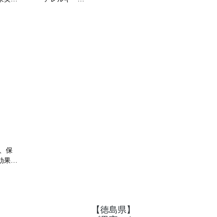
ら食用
肌を引きしめる収れん作用、美白作用、紫外
。

線による肌の老化を防ぐ作用（アンチエイジ
上に膜
ング）があります。

果を示
タンニンやフラボノイドを多く含み、収れん
作用、美白作用、抗酸化・抗老化作用があり
産地で
ます。

してい
紫外線によってダメージを受けたDNA損傷の
修復を促進する作用や、紫外線によって作ら
細胞増
れる過酸化脂質の生成抑制作用、メラニン色
素の生成を抑制する作用、コラゲナーゼ（コ
ラーゲンを分解する酵素）の活性を抑制して
コラーゲンの分解を抑える作用があります。
、保
果

効果の
は、か
​【徳島県】
ドン